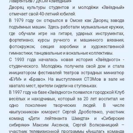
Лаврентьев / ДКСМ «Звёздный»
Дворец культуры студентов и молодёжи «Звёздный»
отмечает свой 40-летний юбилей.
В 1979 году он открылся в Омске как Дворец завода
подъёмных машин. Здесь работали музыкальные кружки,
где обучали игре на гитаре, ударных инструментах,
фортепиано; курсы ручного и машинного вязания;
фотокружок; секция аэробики и художественной
гимнастики; танцевальные и вокальные коллективы.
С 1993 года началась новая история «Звёздного» -
студенческого. Молодёжь получила свой дом и стала
инициатором фестивалей театров эстрадных миниатюр
«БУМ» и «Браво». На выступления СТЭМов в зале не
хватало мест, зрители сидели на ступеньках.
В 1997 году на базе «Звёздного» появился городской Клуб
весёлых и находчивых, который за 20 лет воспитал не
одно поколение творческих людей. В числе
«выпускников» юморист Сергей Дроботенко, участник
команд «Дети лейтенанта Шмидта» и «Сибирские
сибиряки» Максим Аксенов, Сергей Волковницкий –
участник телевизионной программы «Аншлаг», команда