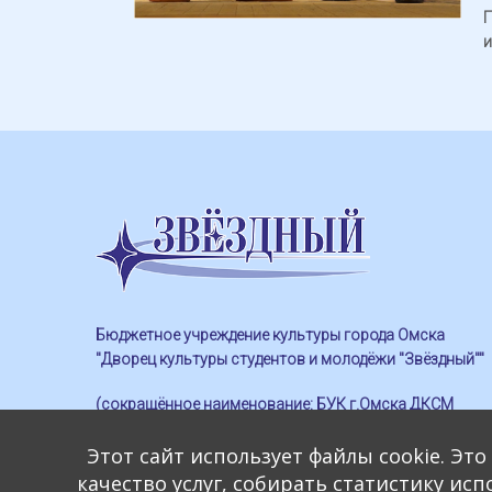
П
и
Бюджетное учреждение культуры города Омска
"Дворец культуры студентов и молодёжи "Звёздный""
(сокращённое наименование: БУК г.Омска ДКСМ
"Звёздный")
Этот сайт использует файлы cookie. Эт
качество услуг, собирать статистику ис