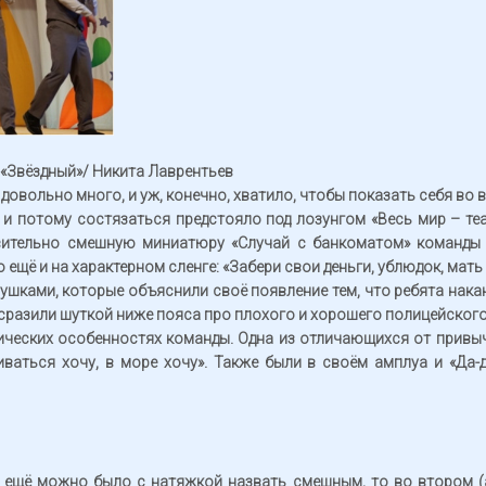
 «Звёздный»/ Никита Лаврентьев
довольно много, и уж, конечно, хватило, чтобы показать себя во в
, и потому состязаться предстояло под лозунгом «Весь мир – те
вительно смешную миниатюру «Случай с банкоматом» команды 
 ещё и на характерном сленге: «Забери свои деньги, ублюдок, мать
ушками, которые объяснили своё появление тем, что ребята накану
сразили шуткой ниже пояса про плохого и хорошего полицейского
тнических особенностях команды. Одна из отличающихся от привы
иваться хочу, в море хочу». Также были в своём амплуа и «Да-
 ещё можно было с натяжкой назвать смешным, то во втором (а