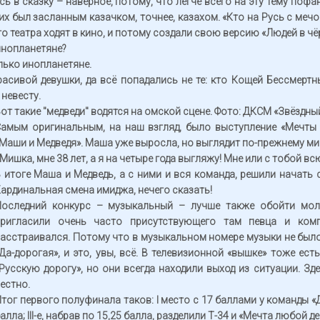
сь в сказку – наверное, потому, что легче всего на эту тему по
их был засланным казачком, точнее, казахом. «Кто на Русь с мечо
то театра ходят в кино, и потому создали свою версию «Людей в чё
 инопланетяне?
олько инопланетяне.
асивой девушки, да всё попадались не те: кто Кощей Бессмертн
невесту.
от такие "медведи" водятся на омской сцене. Фото: ДКСМ «Звёздн
амым оригинальным, на наш взгляд, было выступление «Мечты
Маши и Медведя». Маша уже выросла, но выглядит по-прежнему м
 Мишка, мне 38 лет, а я на четыре года выгляжу! Мне или с тобой вс
 итоге Маша и Медведь, а с ними и вся команда, решили начать 
ардинальная смена имиджа, нечего сказать!
Последний конкурс – музыкальный – лучше также обойти мол
пригласили очень часто присутствующего там певца и ком
асстраивался. Потому что в музыкальном номере музыки не было
Да-дорогая», и это, увы, всё. В телевизионной «вышке» тоже 
Русскую дорогу», но они всегда находили выход из ситуации. Зде
естно.
тог первого полуфинала таков: I место с 17 баллами у команды «Д
алла; III-е, набрав по 15,25 балла, разделили Т-34 и «Мечта любой д