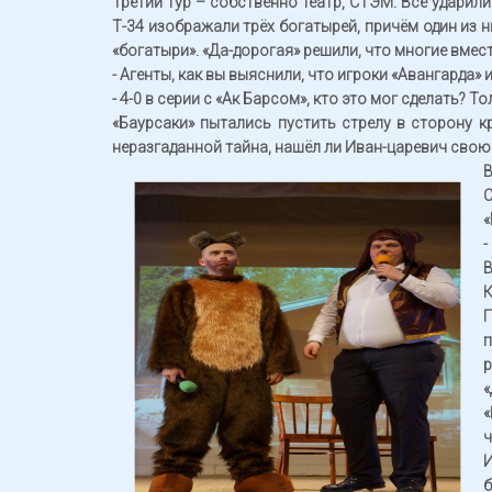
Третий тур – собственно театр, СТЭМ. Все ударили
Т-34 изображали трёх богатырей, причём один из н
«богатыри». «Да-дорогая» решили, что многие вмес
-
Агенты, как вы выяснили, что игроки «Авангарда»
- 4-0 в серии с «Ак Барсом», кто это мог сделать? Т
«Баурсаки» пытались пустить стрелу в сторону кр
неразгаданной тайна, нашёл ли Иван-царевич свою 
В
С
«
-
В
К
р
«
«
ч
И
б