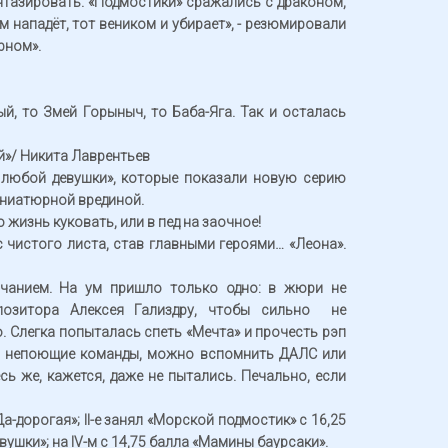
фантазировать. «Подмостики» сражались с драконом,
м нападёт, тот веником и убирает», - резюмировали
рном».
ый, то Змей Горыныч, то Баба-Яга. Так и осталась
ый»/ Никита Лаврентьев
 любой девушки», которые показали новую серию
иниатюрной врединой.
ю жизнь куковать, или в пед на заочное!
с чистого листа, став главными героями… «Леона».
чанием. На ум пришло только одно: в жюри не
позитора Алексея Гализдру, чтобы сильно не
. Слегка попыталась спеть «Мечта» и прочесть рэп
есть непоющие команды, можно вспомнить ДАЛС или
сь же, кажется, даже не пытались. Печально, если
а-дорогая»; II-е занял «Морской подмостик» с 16,25
евушки»; на IV-м с 14,75 балла «Мамины баурсаки».