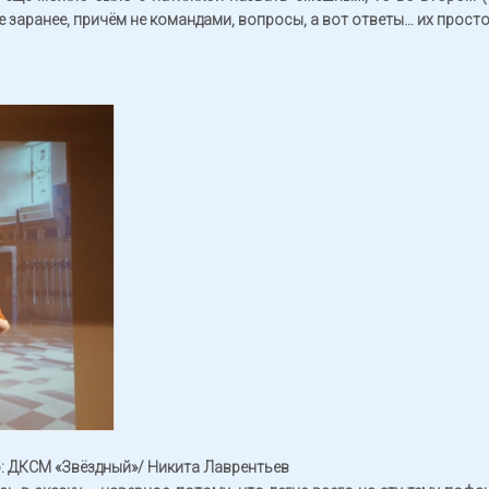
заранее, причём не командами, вопросы, а вот ответы… их прост
: ДКСМ «Звёздный»/ Никита Лаврентьев