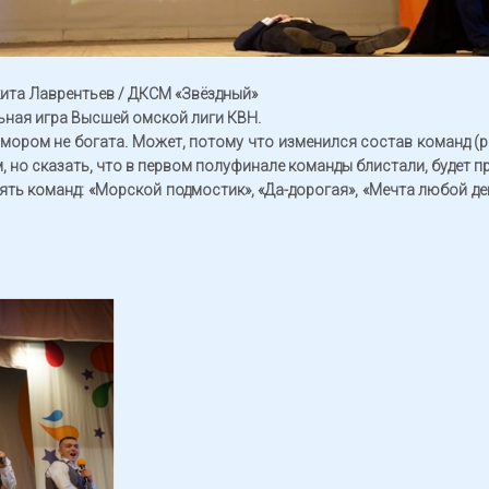
икита Лаврентьев / ДКСМ «Звёздный»
ная игра Высшей омской лиги КВН.
мором не богата. Может, потому что изменился состав команд (р
м, но сказать, что в первом полуфинале команды блистали, будет п
ять команд: «Морской подмостик», «Да-дорогая», «Мечта любой 