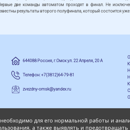
ервые две команды автоматом проходят в финал. Не исключено
звестны результаты второго полуфинала, который состоится уже 1
О
644088 Россия, г.Омск ул. 22 Апреля, 20 А
Н
Телефон: +7(3812)64-79-81
Н
К
zvezdny-omsk@yandex.ru
С
О
о необходимо для его нормальной работы и анал
пользования, а также выявлять и предотвращат